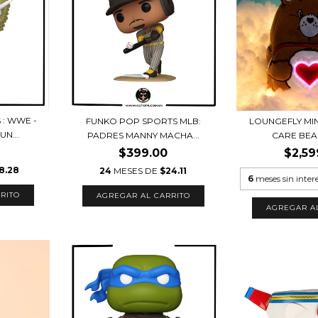
: WWE -
FUNKO POP SPORTS MLB:
LOUNGEFLY MIN
N...
PADRES MANNY MACHA...
CARE BEAR
$399.00
$2,59
8.28
24
MESES DE
$24.11
6
meses sin inter