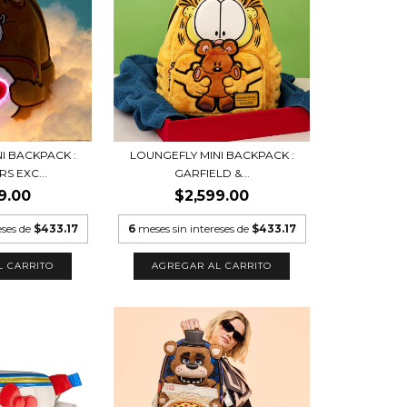
I BACKPACK :
LOUNGEFLY MINI BACKPACK :
S EXC...
GARFIELD &...
9.00
$2,599.00
eses de
$433.17
6
meses sin intereses de
$433.17