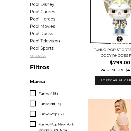
Pop! Disney
Pop! Games
Pop! Heroes
Pop! Movies
Pop! Rocks
Pop! Television
Pop! Sports
FUNKO POP SPORTS 
CODY RHODES FU
VER MÁS
$799.00
Filtros
24
MESES DE
$4
Marca
Funko (158)
Funko Nft (4)
Funko Pop (12)
Funko Pop New York
Knicks 2026 Nba