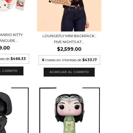
SANRIO KITTY
LOUNGEFLY MINI BACKPACK :
ANGURE...
FIVE NIGHTS AT...
9.00
$2,599.00
eses de
$466.33
6
meses sin intereses de
$433.17