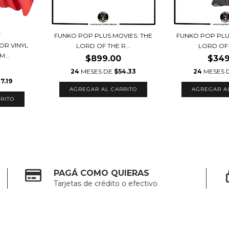
FUNKO POP PLUS MOVIES: THE
FUNKO POP PLU
OR VINYL
LORD OF THE R...
LORD OF T
...
$899.00
$349
24
MESES DE
$54.33
24
MESES 
7.19
PAGÁ COMO QUIERAS
Tarjetas de crédito o efectivo