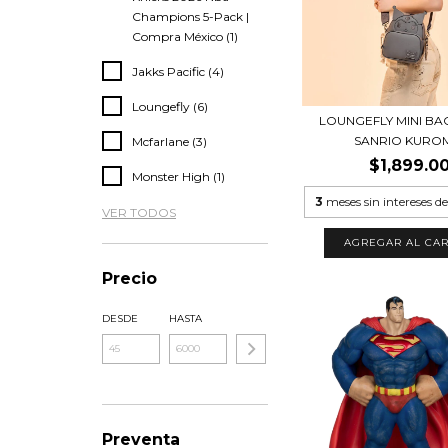
Champions 5-Pack |
Compra México (1)
Jakks Pacific (4)
Loungefly (6)
LOUNGEFLY MINI BA
SANRIO KUROMI
Mcfarlane (3)
$1,899.0
Monster High (1)
3
meses sin intereses d
VER TODOS
Precio
DESDE
HASTA
Preventa