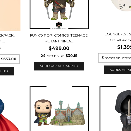
LOUNGEFLY : 
CKPACK :
FUNKO POP! COMICS: TEENAGE
COSPLAY C
...
MUTANT NINJA...
$1,39
0
$499.00
24
MESES DE
$30.15
3
meses sin inter
e
$633.00