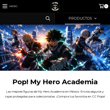
MENÚ
0
PRODUCTOS
Pop! My Hero Academia
Las mejores figuras de My Hero Academia en México. Envíos seguros y
cajas protegidas para coleccionistas. ¡Compra tus favoritos en CC Pops!