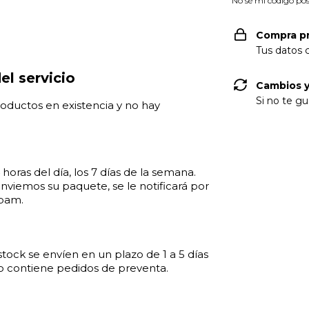
No sé mi código pos
Compra p
Tus datos 
el servicio
Cambios y
Si no te gu
roductos en existencia y no hay
oras del día, los 7 días de la semana.
viemos su paquete, se le notificará por
spam.
stock se envíen en un plazo de 1 a 5 días
ido contiene pedidos de preventa.