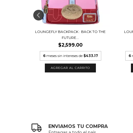
RALINE 15
LOUNGEFLY BACKPACK : BACK TO THE
LOUN
FUTURE...
$2,599.00
449.83
6
meses sin intereses de
$433.17
6
ENVIAMOS TU COMPRA
Entregas a todo el país