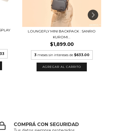
SPLAY
LOUNGEFLY MINI BACKPACK : SANRIO
LOUNGEFLY
KUROMI...
$1,899.00
.33
3
meses sin intereses de
$633.00
6
meses
COMPRÁ CON SEGURIDAD
Tus datos siempre protegidos