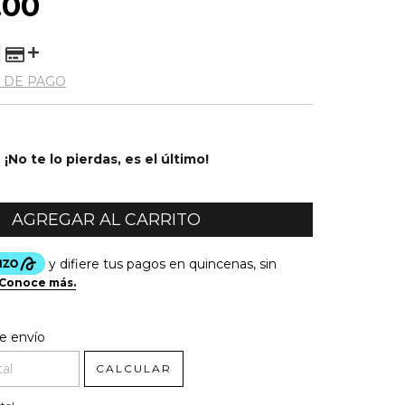
.00
 DE PAGO
¡No te lo pierdas, es el último!
l CP:
CAMBIAR CP
e envío
CALCULAR