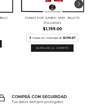
FUNKO POP JUMBO: SAW - BILLY 10
FUNKO POP 
BILLY
PULGADAS
$1,199.00
2
3
meses sin intereses de
$399.67
COMPRÁ CON SEGURIDAD
Tus datos siempre protegidos