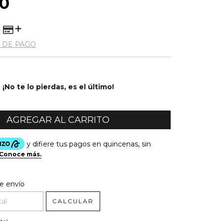
00
 DE PAGO
¡No te lo pierdas, es el último!
l CP:
CAMBIAR CP
e envío
CALCULAR