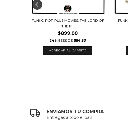
HE LORD OF
FUNKO POP PLUS MOVIES: THE LORD OF
FUNK
THE R...
$899.00
11
24
MESES DE
$54.33
ENVIAMOS TU COMPRA
Entregas a todo el país