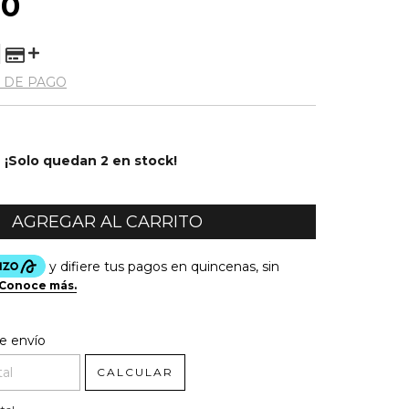
00
 DE PAGO
¡Solo quedan
2
en stock!
l CP:
CAMBIAR CP
e envío
CALCULAR