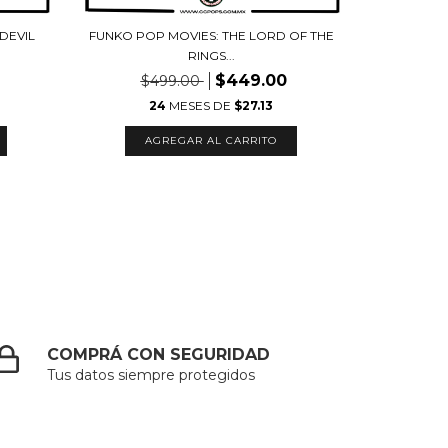
DEVIL
FUNKO POP MOVIES: THE LORD OF THE
FUNKO P
RINGS...
$449.00
$499.00
24
MESES DE
$27.13
3
meses
COMPRÁ CON SEGURIDAD
Tus datos siempre protegidos