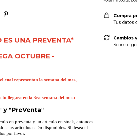
No sé mi código pos
Compra p
Tus datos 
Cambios y
O ES UNA PREVENTA*
Si no te gu
EGA OCTUBRE -
el cual representan la semana del mes,
to llegara en la 3ra semana del mes)
" y "PreVenta"
ículo en preventa y un artículo en stock, entonces
s sus artículos estén disponibles. Si desea el
os por favor.