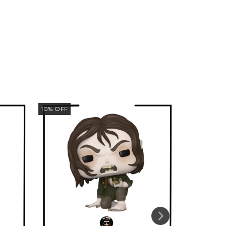
10
%
OFF