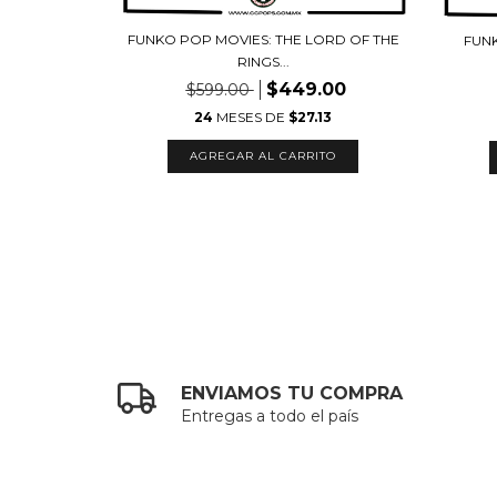
HE LORD OF
FUNKO POP MOVIES: THE LORD OF THE
FUNK
RINGS...
$449.00
$599.00
09
24
MESES DE
$27.13
ENVIAMOS TU COMPRA
Entregas a todo el país