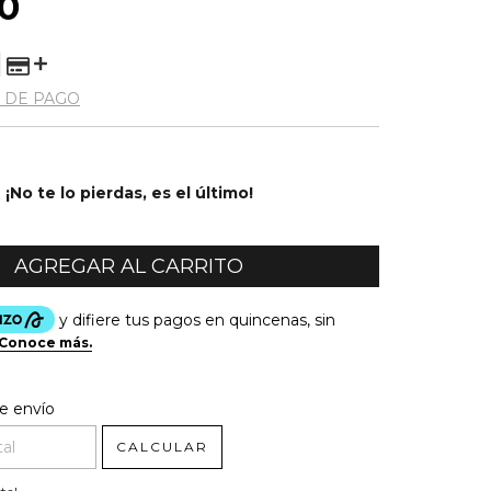
0
 DE PAGO
¡No te lo pierdas, es el último!
l CP:
CAMBIAR CP
e envío
CALCULAR