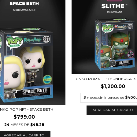
FUNKO POP NFT : THUNDERCATS -
$1,200.00
3
meses sin intereses de
$400
NKO POP NFT - SPACE BETH
$799.00
24
MESES DE
$48.28