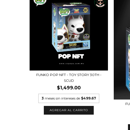
FUNKO POP NFT - TOY STORY 30TH -
SCUD
$1,499.00
3
meses sin intereses de
$499.67
FU