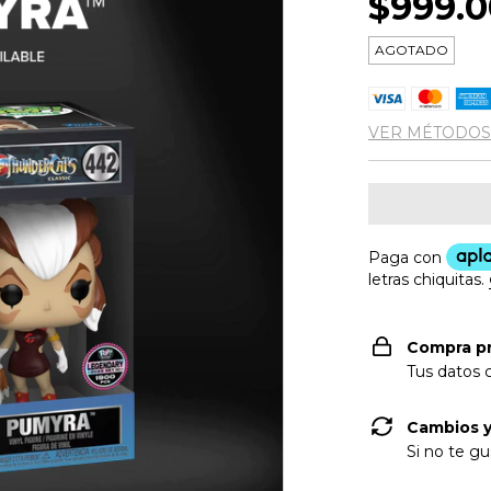
$999.0
AGOTADO
VER MÉTODOS
Compra p
Tus datos 
Cambios y
Si no te gu