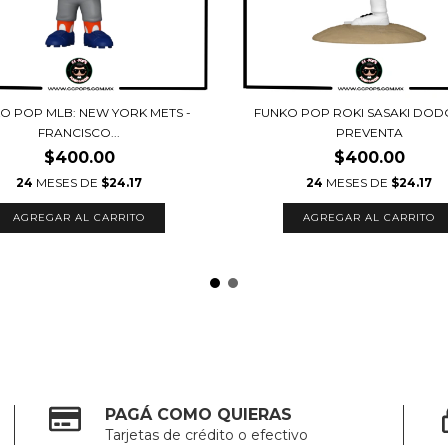
O POP MLB: NEW YORK METS -
FUNKO POP ROKI SASAKI DODG
FRANCISCO...
PREVENTA
$400.00
$400.00
24
MESES DE
$24.17
24
MESES DE
$24.17
PAGÁ COMO QUIERAS
Tarjetas de crédito o efectivo