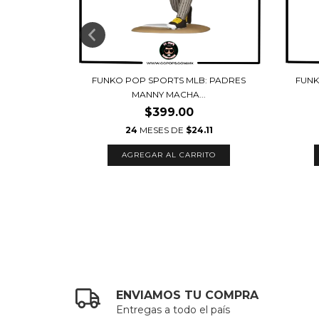
 TIGERS -
FUNKO POP SPORTS MLB: PADRES
FUNK
MANNY MACHA...
$399.00
17
24
MESES DE
$24.11
ENVIAMOS TU COMPRA
Entregas a todo el país