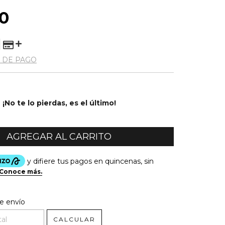
0
 DE PAGO
¡No te lo pierdas, es el último!
l CP:
CAMBIAR CP
e envío
CALCULAR