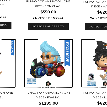
PIECE -
FUNKO POP ANIMATION: ONE
FUNKO POP AN
M...
PICE - BON CLAY...
PIECE - MA
$550.00
$620
2.24
24
MESES DE
$33.24
24
MESES 
ION: ONE
FUNKO POP ANIMATION : ONE
FUNKO POP AN
...
PIECE - FRANKY...
PIECE - LU
$1,299.00
$620