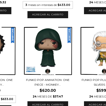
5.32
24
MESES 
3
meses sin intereses de
$433.00
ION: ONE
FUNKO POP ANIMATION: ONE
FUNKO POP PLUS
...
PIECE - MONKEY...
SILVERS 
0
$620.00
$599
24
MESES DE
$37.47
24
MESES 
e
$633.00