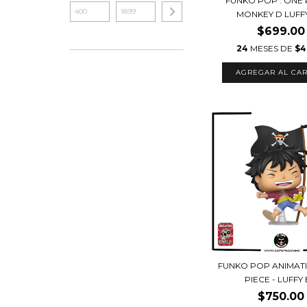
FUNKO POP : ONE 
MONKEY D LUFFY 
$699.00
24
MESES DE
$4
FUNKO POP ANIMAT
PIECE - LUFFY B
$750.00