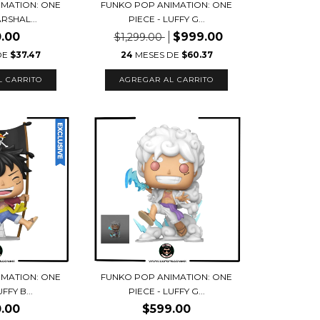
IMATION: ONE
FUNKO POP ANIMATION: ONE
RSHAL...
PIECE - LUFFY G...
.00
$999.00
$1,299.00
DE
$37.47
24
MESES DE
$60.37
IMATION: ONE
FUNKO POP ANIMATION: ONE
FFY B...
PIECE - LUFFY G...
.00
$599.00