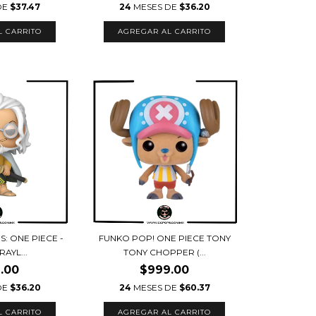
DE
$37.47
24
MESES DE
$36.20
: ONE PIECE -
FUNKO POP! ONE PIECE TONY
RAYL...
TONY CHOPPER (...
.00
$999.00
DE
$36.20
24
MESES DE
$60.37